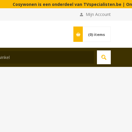
Cosywonen is een onderdeel van TVspecialisten.be | Onze win
Mijn Account
(0)
items