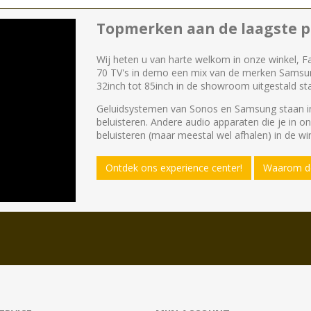
Topmerken aan de laagste pr
Wij heten u van harte welkom in onze winkel, F
70 TV's in demo een mix van de merken Samsu
32inch tot 85inch in de showroom uitgestald st
Geluidsystemen van Sonos en Samsung staan in
beluisteren. Andere audio apparaten die je in o
beluisteren (maar meestal wel afhalen) in de win
Ontdek ons experience center!
Waarom de