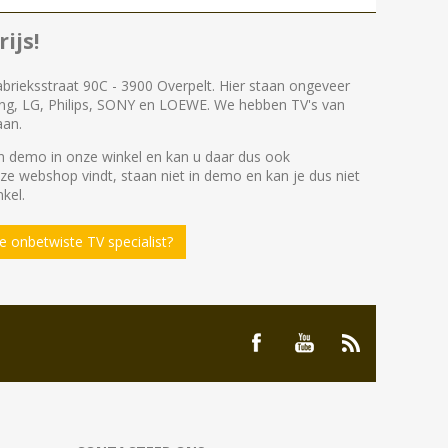
ijs!
abrieksstraat 90C - 3900 Overpelt. Hier staan ongeveer
ng, LG, Philips, SONY en LOEWE. We hebben TV's van
aan.
 demo in onze winkel en kan u daar dus ook
nze webshop vindt, staan niet in demo en kan je dus niet
kel.
 onbetwiste TV specialist?