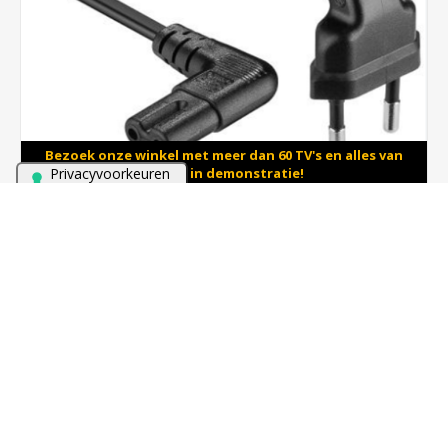
Bezoek onze winkel met meer dan 60 TV's en alles van
Sonos in demonstratie!
Power Cable (haaks) 3.0m
€19,00
BESTEL NU!