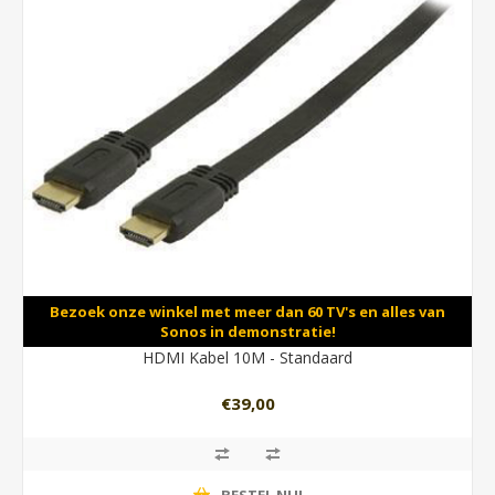
Bezoek onze winkel met meer dan 60 TV's en alles van
Sonos in demonstratie!
HDMI Kabel 10M - Standaard
€39,00
BESTEL NU!